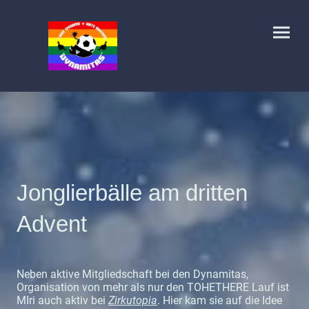
Jonglierbälle am dritten
Advent
Neben aktive Mitgliedschaft bei den Dynamitas,
Organisation von mehr als nur den TOHETHERE Lauf ist
MIri auch aktiv bei
Zirkutopia
. Hier kam sie auf die Idee